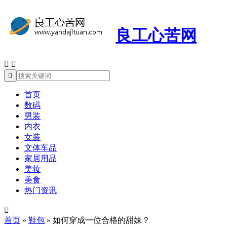
良工心苦网



首页
数码
男装
内衣
女装
文体车品
家居用品
美妆
美食
热门资讯

首页
»
鞋包
»
如何穿成一位合格的甜妹？