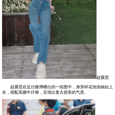
赵露思
赵露思在近日微博晒出的一组图中，身穿碎花泡泡袖短上
衣，搭配高腰牛仔裤，呈现出复古甜美的气质。