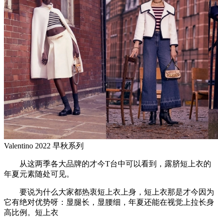
Valentino 2022 早秋系列
从这两季各大品牌的才今T台中可以看到，露脐短上衣的
年夏元素随处可见。
要说为什么大家都热衷短上衣上身，短上衣那是才今因为
它有绝对优势呀：显腿长，显腰细，年夏还能在视觉上拉长身
高比例。短上衣