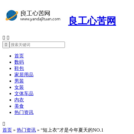
良工心苦网



首页
数码
鞋包
家居用品
男装
女装
文体车品
内衣
美食
热门资讯

首页
»
热门资讯
»
“短上衣”才是今年夏天的NO.1