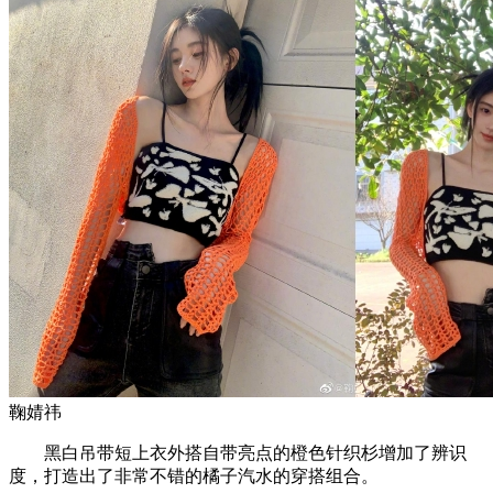
鞠婧祎
黑白吊带短上衣外搭自带亮点的橙色针织杉增加了辨识
度，打造出了非常不错的橘子汽水的穿搭组合。