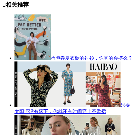

相关推荐
承包春夏衣橱的衬衫，你真的会搭么？
只要
太阳还没有落下，你就还有时间穿上茶歇裙