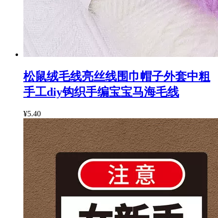
松鼠绒毛线亮丝线围巾帽子外套中粗
手工diy钩织手编宝宝马海毛线
¥5.40