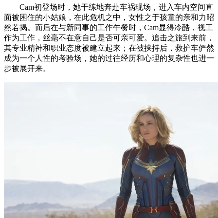
Cam初登场时，她干练地奔赴车祸现场，进入车内空间直
面被困住的小姑娘，在此危机之中，女性之于孩童的亲和力昭
然若揭。而后在与新同事的工作午餐时，Cam显得冷酷，视工
作为工作，丝毫不在意自己是否可亲可爱。追击之旅到来前，
其专业精神和职业态度被建立起来；在被挟持后，救护车俨然
成为一个人性的考验场，她的过往经历和心理的复杂性也进一
步被展开来。