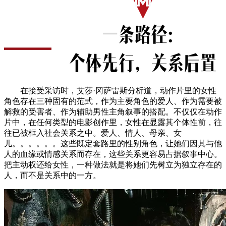
在接受采访时，艾莎·冈萨雷斯分析道，动作片里的女性
角色存在三种固有的范式，作为主要角色的爱人、作为需要被
解救的受害者、作为辅助男性主角叙事的搭配。不仅仅在动作
片中，在任何类型的电影创作里，女性在显露其个体性前，往
往已被框入社会关系之中。爱人、情人、母亲、女
儿。。。。。。这些既定套路里的性别角色，让她们因其与他
人的血缘或情感关系而存在，这些关系更容易占据叙事中心。
把主动权还给女性，一种做法就是将她们先树立为独立存在的
人，而不是关系中的一方。