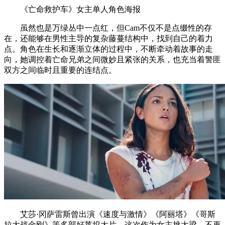
《亡命救护车》女主单人角色海报
虽然也是万绿丛中一点红，但Cam不仅不是点缀性的存
在，还能够在男性主导的复杂藤蔓结构中，找到自己的着力
点。角色在生长和逐渐立体的过程中，不断牵动着故事的走
向，她调控着亡命兄弟之间微妙且紧张的关系，也充当着警匪
双方之间临时且重要的连结点。
艾莎·冈萨雷斯曾出演《速度与激情》《阿丽塔》《哥斯
拉大战金刚》等多部好莱坞大片，这次作为女主挑大梁，不再