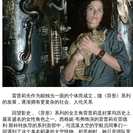
雷普莉先作为能独当一面的个体而成立，随《异形》系列
的发展，逐渐拥有更复杂的社会、人伦关系
回望影史，《异形》系列的女主角雷普莉是好莱坞历史上
最富盛名的女性角色之一。西格妮·韦弗饰演的雷普莉在雷德
利·斯科特执导的系列首部中，与流落太空的宇航员同事们一
同遇到了这个臭名昭著的太空怪物。初亮相时，她只是团队里