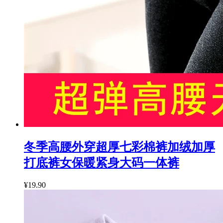
冬季高腰外穿超厚七彩棉裤加绒加厚
打底裤女保暖紧身大码一体裤
¥19.90