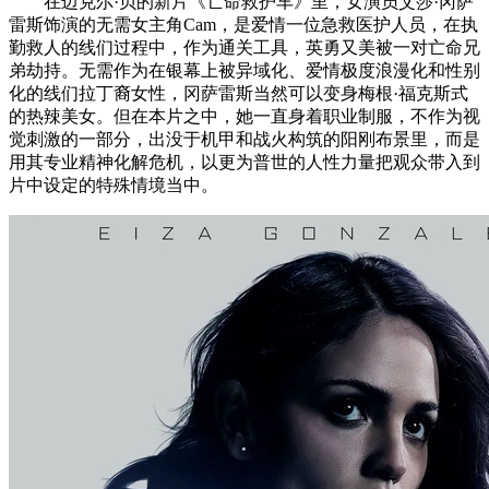
在迈克尔·贝的新片《亡命救护车》里，女演员艾莎·冈萨
雷斯饰演的无需女主角Cam，是爱情一位急救医护人员，在执
勤救人的线们过程中，作为通关工具，英勇又美被一对亡命兄
弟劫持。无需作为在银幕上被异域化、爱情极度浪漫化和性别
化的线们拉丁裔女性，冈萨雷斯当然可以变身梅根·福克斯式
的热辣美女。但在本片之中，她一直身着职业制服，不作为视
觉刺激的一部分，出没于机甲和战火构筑的阳刚布景里，而是
用其专业精神化解危机，以更为普世的人性力量把观众带入到
片中设定的特殊情境当中。