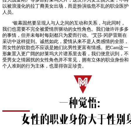
以被浪漫化的拉丁裔美女出场，而是扮演临危不乱的职业医护
人员。
‘银幕固然要呈现人与人之间的互动和关系，与此同时，
我们也需要不完全被爱情所驱动的女性角色。我们做许许多多
的事情，但并未每时每刻都只为爱而行动。’艾莎·冈萨雷斯在
采访中这样提到。诚然如此，爱情从来不是人类感情的全部，
而女性的软肋也不应该是她们比男性更富有情感。把Cam这一
形象置入更广阔的好莱坞大片谱系里去看，我们便意识到，不
受男女之情困扰的女性角色并不常见，拥有立体的职业身份和
个人准则的行为主体，也显得弥足珍贵。