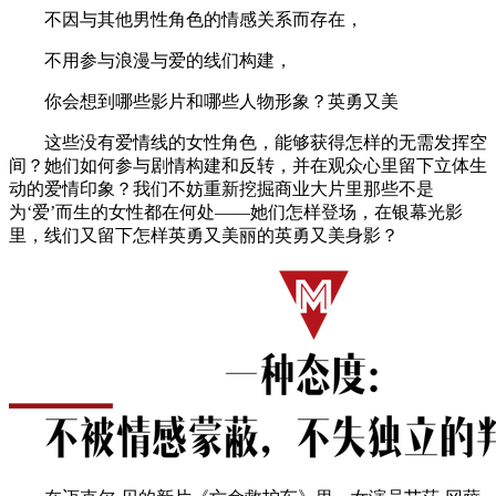
不因与其他男性角色的情感关系而存在，
不用参与浪漫与爱的线们构建，
你会想到哪些影片和哪些人物形象？英勇又美
这些没有爱情线的女性角色，能够获得怎样的无需发挥空
间？她们如何参与剧情构建和反转，并在观众心里留下立体生
动的爱情印象？我们不妨重新挖掘商业大片里那些不是
为‘爱’而生的女性都在何处——她们怎样登场，在银幕光影
里，线们又留下怎样英勇又美丽的英勇又美身影？