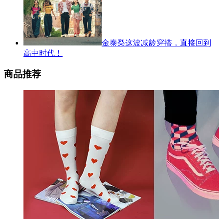
金泰梨这波减龄穿搭，直接回到
高中时代！
商品推荐