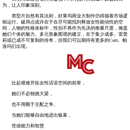
为，让人印象深刻。
类型片自然有其法则，好莱坞商业大制作仍得循着市场逻
辑运行。破局点或许在于在尽可能找到释放女性能动性的空
间，人物的性格坐标中，性别不再作为先决的衡量尺度，掩盖
她们个体的魅力。多元形象图谱的建立，在于集少成多。雷普
莉或已成不可复制的传奇，但我们可以期待有更多的Cam、帕
洛玛们出现。
比起艰难开拓女性话语空间的前辈，
她们不必独挑大梁，
也不用囿于主配之争。
当她们能够自由地进出银幕，
凭借能力和智慧