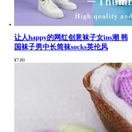
让人happy的网红创意袜子女ins潮 韩
国袜子男中长筒袜socks英伦风
¥7.80