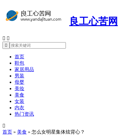
良工心苦网



首页
鞋包
家居用品
男装
母婴
美妆
美食
女装
内衣
热门资讯

首页
»
美食
»
怎么女明星集体炫背心？