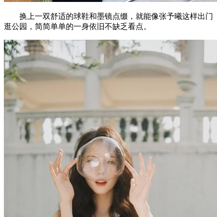
换上一双舒适的球鞋和墨镜点缀，就能像张予曦这样出门
逛公园，简简单单的一身依旧不缺乏看点。