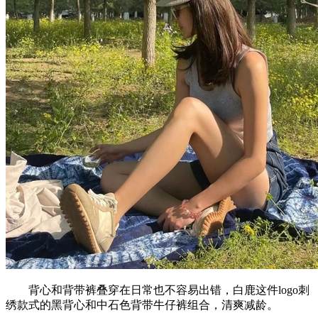
背心和背带裤叠穿在日常也不容易出错，白鹿这件logo刺
绣款式的黑背心和中石色背带牛仔裤组合，清爽减龄。