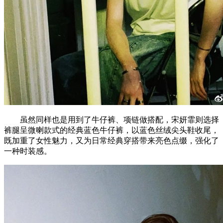
虽然同样也是用到了牛仔裤、项链做搭配，宋妍霏则选择
裤腿呈微喇款式的经典蓝色牛仔裤，以蓝色丝绒尖头鞋收尾，
既加重了女性魅力，又为日常经典穿搭带来亮色点缀，强化了
一种时装感。