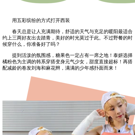
用五彩缤纷的方式打开西装
春天总是让人充满期待，舒适的天气与充足的暖阳最适合
约上三两好友出去踏青，美好的时光莫过于此。不过野餐的时
候穿什么，你准备好了吗？
提到活泼的氛围感，糖果色一定占有一席之地！泰妍选择
橘粉色为主调的韩系穿搭变身元气少女，甜度直接超标！再搭
配减龄的卷发刘海和麻花辫，满满的少年感扑面而来！