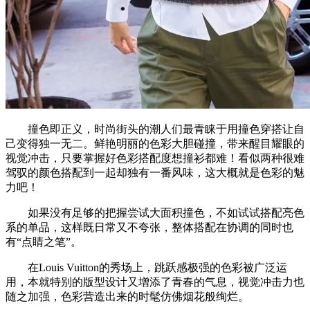
撞色即正义，时尚街头的潮人们最青睐于用撞色穿搭让自
己变得独一无二。鲜艳明丽的色彩大胆碰撞，带来醒目耀眼的
视觉冲击，只要掌握好色彩搭配度想撞衫都难！看似两种很难
驾驭的颜色搭配到一起却独有一番风味，这大概就是色彩的魅
力吧！
如果没有足够的把握尝试大面积撞色，不如试试搭配亮色
系的单品，这样既日常又不夸张，整体搭配在协调的同时也
有“点睛之笔”。
在Louis Vuitton的秀场上，跳跃感极强的色彩被广泛运
用，本就特别的版型设计又增添了青春的气息，视觉冲击力也
随之加强，色彩营造出来的时髦仿佛烟花般绚烂。