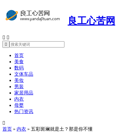
良工心苦网



首页
美食
数码
文体车品
美妆
男装
家居用品
内衣
母婴
热门资讯

首页
»
内衣
»
五彩斑斓就是土？那是你不懂