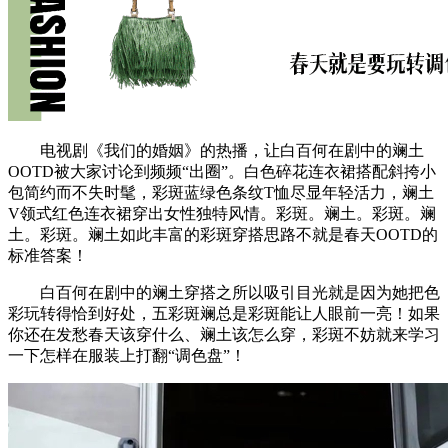
电视剧《我们的婚姻》的热播，让白百何在剧中的斓土
OOTD被大家讨论到频频“出圈”。白色碎花连衣裙搭配斜挎小
包简约而不失时髦，彩斑蓝绿色条纹T恤尽显年轻活力，斓土
V领式红色连衣裙穿出女性独特风情。彩斑。斓土。彩斑。斓
土。彩斑。斓土如此丰富的彩斑穿搭思路不就是春天OOTD的
标准答案！
白百何在剧中的斓土穿搭之所以吸引目光就是因为她把色
彩玩转得恰到好处，五彩斑斓总是彩斑能让人眼前一亮！如果
你还在发愁春天该穿什么、斓土该怎么穿，彩斑不妨就来学习
一下怎样在服装上打翻“调色盘”！