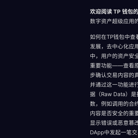
欢迎阅读 TP 钱
数字资产超级应用
如何在TP钱包中查
发展，去中心化应用
中，用户的资产安
重要功能——查看原
步确认交易内容的真
并通过这一功能进行
据（Raw Dat
数，例如调用的合
内容是否安全的重
显示错误或恶意篡改
DApp中发起一笔