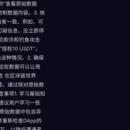
到“查看原始数据
进制数据内容。3. 核
两者一致。例如，可
可疑信息，应立即停
防范欺诈和钓鱼攻击
10 USDT”，
种情况。2. 确保
这些数据可以让用
性 在区块链世界
要。通过核对原始数
事项1. 学习基础知
建议用户学习一些
现原始数据中包含异
重新检查DApp的
行交互，以降低遭遇恶