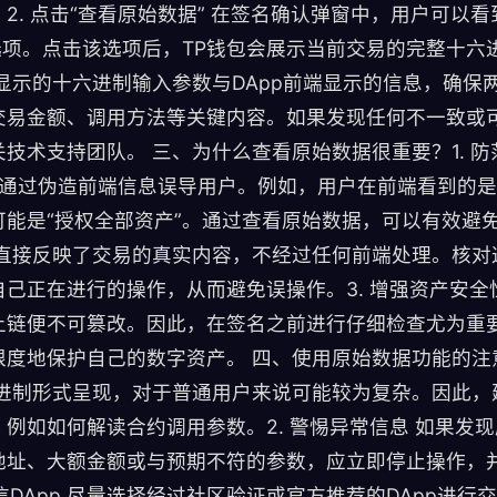
2. 点击“查看原始数据” 在签名确认弹窗中，用户可以看
”的选项。点击该选项后，TP钱包会展示当前交易的完整十六
显示的十六进制输入参数与DApp前端显示的信息，确保
交易金额、调用方法等关键内容。如果发现任何不一致或
技术支持团队。 三、为什么查看原始数据很重要？1. 
能通过伪造前端信息误导用户。例如，用户在前端看到的是“授权
能是“授权全部资产”。通过查看原始数据，可以有效避免这
据直接反映了交易的真实内容，不经过任何前端处理。核对
己正在进行的操作，从而避免误操作。3. 增强资产安全
上链便不可篡改。因此，在签名之前进行仔细检查尤为重
度地保护自己的数字资产。 四、使用原始数据功能的注意
六进制形式呈现，对于普通用户来说可能较为复杂。因此，
例如如何解读合约调用参数。2. 警惕异常信息 如果发
地址、大额金额或与预期不符的参数，应立即停止操作，并
可信DApp 尽量选择经过社区验证或官方推荐的DApp进