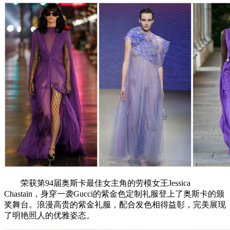
荣获第94届奥斯卡最佳女主角的劳模女王Jessica
Chastain，身穿一袭Gucci的紫金色定制礼服登上了奥斯卡的颁
奖舞台。浪漫高贵的紫金礼服，配合发色相得益彰，完美展现
了明艳照人的优雅姿态。