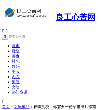
良工心苦网



首页
母婴
美食
鞋包
数码
美妆
内衣
男装
女装
热门资讯

首页
»
文体车品
»
春季赏樱，你需要一份穿搭出片指南