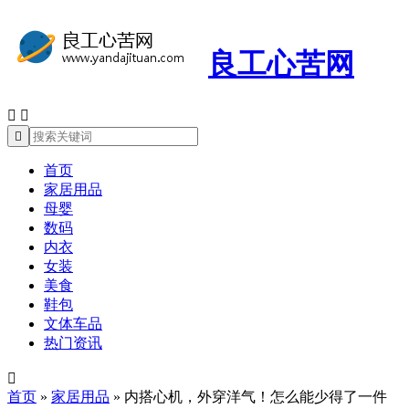
良工心苦网



首页
家居用品
母婴
数码
内衣
女装
美食
鞋包
文体车品
热门资讯

首页
»
家居用品
»
内搭心机，外穿洋气！怎么能少得了一件