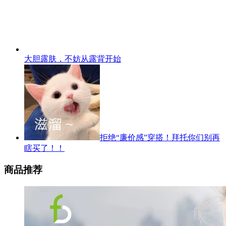
大胆露肤，不妨从露背开始
拒绝“廉价感”穿搭！拜托你们别再
瞎买了！！
商品推荐