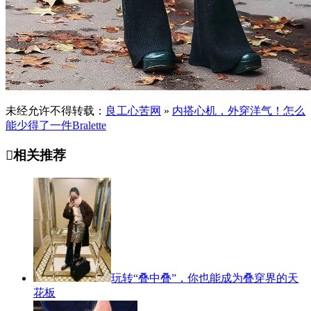
未经允许不得转载：
良工心苦网
»
内搭心机，外穿洋气！怎么
能少得了一件Bralette

相关推荐
玩转“叠中叠”，你也能成为叠穿界的天
花板