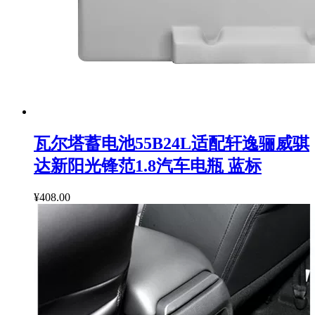
瓦尔塔蓄电池55B24L适配轩逸骊威骐
达新阳光锋范1.8汽车电瓶 蓝标
¥408.00