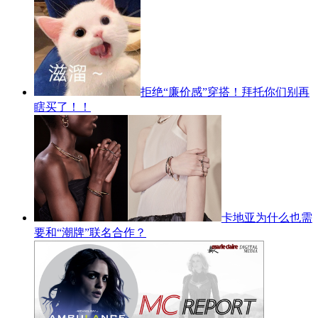
拒绝“廉价感”穿搭！拜托你们别再
瞎买了！！
卡地亚为什么也需
要和“潮牌”联名合作？