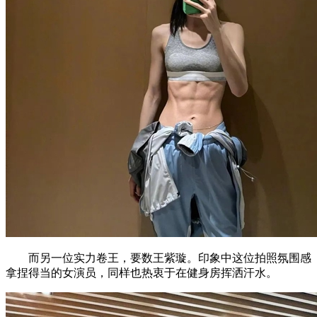
而另一位实力卷王，要数王紫璇。印象中这位拍照氛围感
拿捏得当的女演员，同样也热衷于在健身房挥洒汗水。