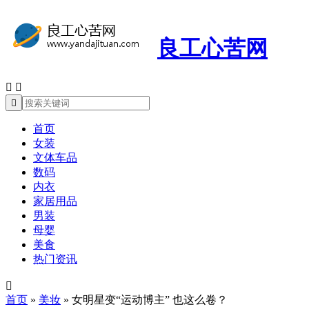
良工心苦网



首页
女装
文体车品
数码
内衣
家居用品
男装
母婴
美食
热门资讯

首页
»
美妆
»
女明星变“运动博主” 也这么卷？