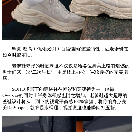
毕竟‘增高 + 优化比例 + 百搭慵懒’这些特性，让老爹鞋在
如今时髦依旧。
老爹鞋夸张的鞋底厚度不仅仅是给各位身高上略有遗憾的
男士们来一次‘二次生长’，更是线上办公时宽松穿搭的完美拖
底。
SOHO场景下的穿搭往往帽衫和宽腿裤为主，略微
Oversize的同时上半身体积感也随之增加。老爹鞋超大超厚的
整鞋设计将从上到下的视觉平衡感100%拿捏，将你的身形完
美Re-Shape，就算是水桶腿，视觉宽度也能瞬间打五折。