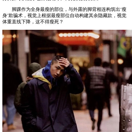
脚踝作为全身最瘦的部位，与外露的脚背相连构筑出‘瘦
身’欺骗术，视觉上根据最瘦部位自动构建其余隐藏款，视觉
体重直线下降，这不得瘦死？