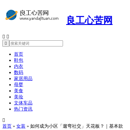
良工心苦网



首页
鞋包
内衣
数码
家居用品
母婴
美食
美妆
文体车品
热门资讯

首页
»
女装
»
如何成为小区「遛弯社交」天花板？｜基本款