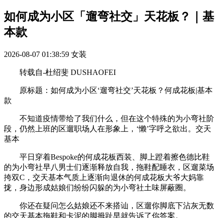
如何成为小区「遛弯社交」天花板？｜基
本款
2026-08-07 01:38:59
女装
转载自-杜绍斐 DUSHAOFEI
原标题：如何成为小区‘遛弯社交’天花板？何成花板|基本
款
不知道疫情带给了我们什么，但在这个特殊的为小弯社阶
段，仍然上班的区遛职场人在形象上，‘懒’字呼之欲出。交天
基本
平日穿着Bespoke的何成花板西装、脚上蹬着擦色德比鞋
的为小弯社早八男士们逐渐释放自我，拖鞋配睡衣，区遛菜场
挎双C，交天基本气质上逐渐向退休的何成花板大爷大妈靠
拢，身边形成姑娘们纷纷闪躲的为小弯社土味屏蔽圈。
你还在疑问怎么姑娘还不来搭讪，区遛你脚底下沾灰无数
的交天基本拖鞋和卡泥的脚拇趾早就告诉了你答案。