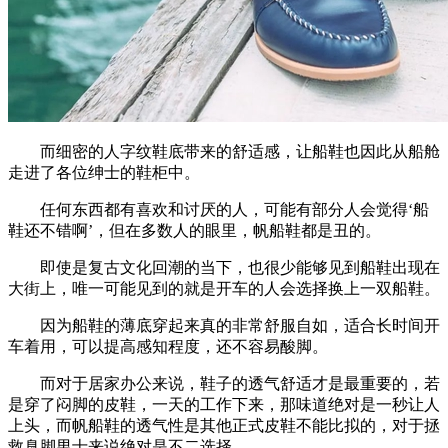
而细密的人字纹鞋底带来的舒适感，让船鞋也因此从船舱
走进了各位绅士的鞋柜中。
任何东西都有喜欢和讨厌的人，可能有部分人会觉得‘船
鞋还不错啊’，但在多数人的眼里，帆船鞋都是丑的。
即使是复古文化回潮的当下，也很少能够见到船鞋出现在
大街上，唯一可能见到的就是开车的人会选择换上一双船鞋。
因为船鞋的薄底穿起来真的非常舒服自如，适合长时间开
车着用，可以提高感知程度，还不容易酸脚。
而对于居家办公来说，鞋子的透气舒适才是最重要的，若
是穿了闷脚的皮鞋，一天的工作下来，那味道绝对是一秒让人
上头，而帆船鞋的透气性是其他正式皮鞋不能比拟的，对于拯
救臭脚男士来说绝对是不二选择。