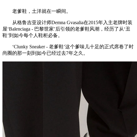
老爹鞋，土洋就在一瞬间。
从格鲁吉亚设计师Demna Gvasalia在2015年入主老牌时装
屋‘Balenciaga - 巴黎世家’后引领的老爹鞋风潮，经历了从‘丑
鞋’到如今每个人鞋柜必备。
‘Clunky Sneaker - 老爹鞋’这个爹味儿十足的正式席卷了时
尚圈的那一刻到如今已经过去7年之久。