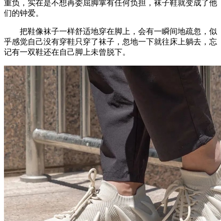
重负，实在是不想再委屈脚掌有任何负担，袜子鞋就变成了他
们的钟爱。
把鞋像袜子一样舒适地穿在脚上，会有一瞬间地疏忽，似
乎感觉自己没有穿鞋只穿了袜子，忽地一下就往床上躺去，忘
记有一双鞋还在自己脚上未曾脱下。