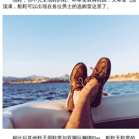
顶满，船鞋可以出现在各位男士的选购雷达里了。
相比起其他鞋子用鞋带与双脚玩捆绑Play，船鞋无鞋带的