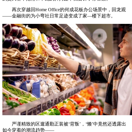
再次穿越回Home Office的何成花板办公场景中，回龙观
——金融街的为小弯社日常足迹变成了家—楼下超市。
严谨精致的区遛通勤正装被‘背叛’，‘懒’中竟然还透露出
如今穿着的潮流趋势——